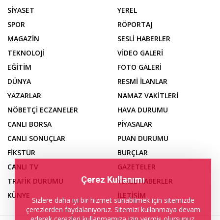
SİYASET
YEREL
SPOR
RÖPORTAJ
MAGAZİN
SESLİ HABERLER
TEKNOLOJİ
VİDEO GALERİ
EĞİTİM
FOTO GALERİ
DÜNYA
RESMİ İLANLAR
YAZARLAR
NAMAZ VAKİTLERİ
NÖBETÇİ ECZANELER
HAVA DURUMU
CANLI BORSA
PİYASALAR
CANLI SONUÇLAR
PUAN DURUMU
FİKSTÜR
BURÇLAR
CANLI TV
GAZETELER
Çerez Kullanımı
TRAFİK DURUMU
YEREL HABERLER
KÜNYE
İLETİŞİM
Sizlere daha iyi bir hizmet sunabilmek için sitemizde
çerezlerden faydalanıyoruz. Sitemizi kullanmaya devam
ederek çerezleri kullanmamıza izin vermiş olursunuz.