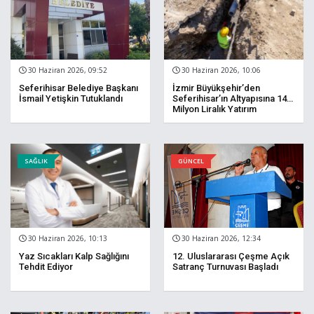
30 Haziran 2026, 09:52
30 Haziran 2026, 10:06
Seferihisar Belediye Başkanı
İzmir Büyükşehir’den
İsmail Yetişkin Tutuklandı
Seferihisar’ın Altyapısına 140
Milyon Liralık Yatırım
SAĞLIK
GÜNCEL
30 Haziran 2026, 10:13
30 Haziran 2026, 12:34
Yaz Sıcakları Kalp Sağlığını
12. Uluslararası Çeşme Açık
Tehdit Ediyor
Satranç Turnuvası Başladı