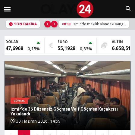
SON DAKİKA
İzmir’de makilik alandaki yangın kontrol altında
08:39
DOLAR
EURO
ALTIN
47,6968
55,1928
6.658,51
0,15%
0,33%
GÜNCEL
İzmir’de 36 Düzensiz Göçmen Ve 1 Göçmen Kaçakçısı
Yakalandı
30 Haziran 2026, 14:59