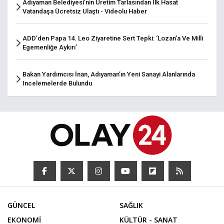
Adıyaman Belediyesi’nin Üretim Tarlasından Ilk Hasat
Vatandaşa Ücretsiz Ulaştı - Videolu Haber
ADD’den Papa 14. Leo Ziyaretine Sert Tepki: ‘Lozan’a Ve Milli
Egemenliğe Aykırı’
Bakan Yardımcısı İnan, Adıyaman’ın Yeni Sanayi Alanlarında
Incelemelerde Bulundu
GÜNCEL
SAĞLIK
EKONOMİ
KÜLTÜR - SANAT