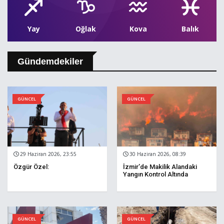
Yay
Oğlak
Kova
Balık
Gündemdekiler
GÜNCEL
GÜNCEL
29 Haziran 2026, 23:55
30 Haziran 2026, 08:39
Özgür Özel:
İzmir’de Makilik Alandaki
Yangın Kontrol Altında
GÜNCEL
GÜNCEL