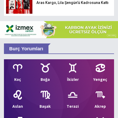
Aras Kargo, Lila Şengün’ü Kadrosuna Kattı
Burç Yorumları
Koç
Boğa
İkizler
Yengeç
Aslan
Başak
Terazi
Akrep