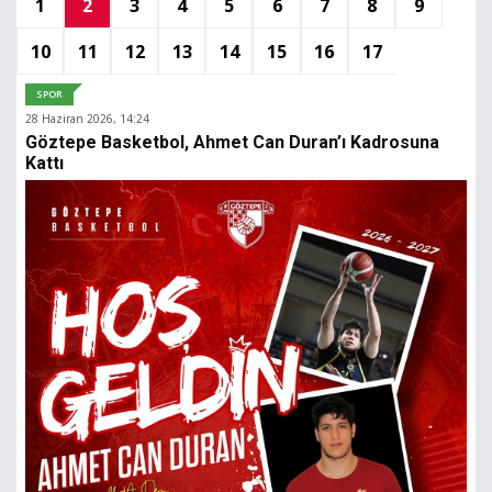
1
2
3
4
5
6
7
8
9
10
11
12
13
14
15
16
17
SPOR
28 Haziran 2026, 14:24
Göztepe Basketbol, Ahmet Can Duran’ı Kadrosuna
Kattı