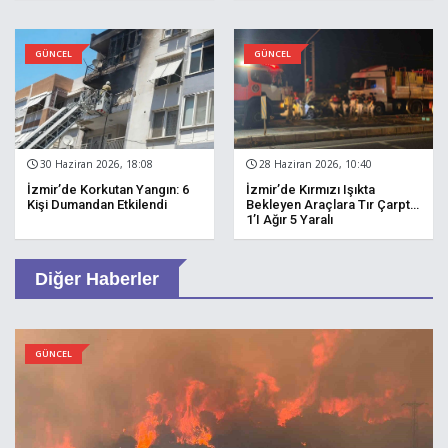
GÜNCEL
GÜNCEL
30 Haziran 2026, 18:08
28 Haziran 2026, 10:40
İzmir’de Korkutan Yangın: 6
İzmir’de Kırmızı Işıkta
Kişi Dumandan Etkilendi
Bekleyen Araçlara Tır Çarptı:
1’i Ağır 5 Yaralı
Diğer Haberler
GÜNCEL