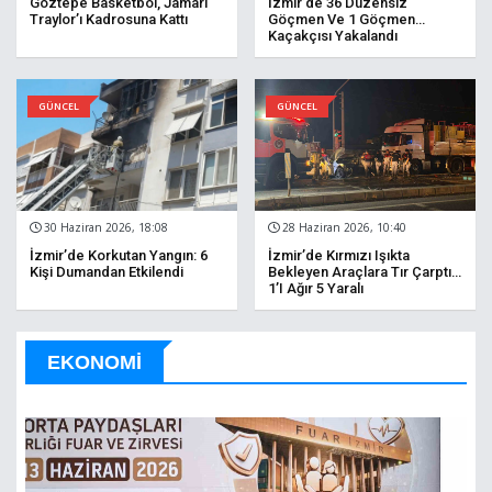
Göztepe Basketbol, Jamari
İzmir’de 36 Düzensiz
Traylor’ı Kadrosuna Kattı
Göçmen Ve 1 Göçmen
Kaçakçısı Yakalandı
GÜNCEL
GÜNCEL
30 Haziran 2026, 18:08
28 Haziran 2026, 10:40
İzmir’de Korkutan Yangın: 6
İzmir’de Kırmızı Işıkta
Kişi Dumandan Etkilendi
Bekleyen Araçlara Tır Çarptı:
1’i Ağır 5 Yaralı
EKONOMİ