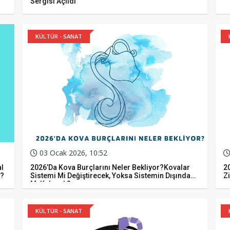
Sergisi Açıldı
KÜLTÜR - SANAT
03 Ocak 2026, 10:52
al
2026’da Kova Burçlarını Neler Bekliyor?Kovalar
20
k?
Sistemi Mi Değiştirecek, Yoksa Sistemin Dışında
Z
Mı Kalacak?
KÜLTÜR - SANAT