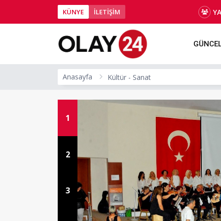
Y
KÜNYE
İLETİŞİM
GÜNCE
Anasayfa
Kültür - Sanat
1
2
3