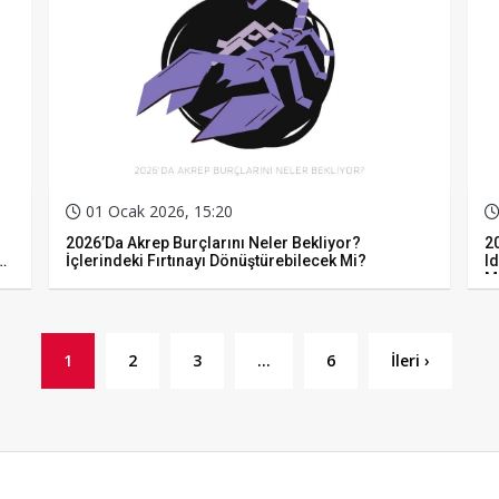
01 Ocak 2026, 15:20
2026’da Akrep Burçlarını Neler Bekliyor?
20
İçlerindeki Fırtınayı Dönüştürebilecek Mi?
I
M
1
2
3
…
6
İleri ›