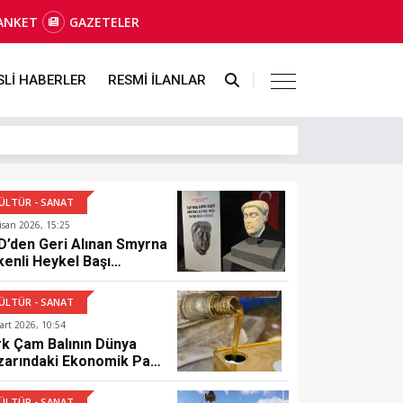
ANKET
GAZETELER
SLİ HABERLER
RESMİ İLANLAR
ÜLTÜR - SANAT
isan 2026, 15:25
D’den Geri Alınan Smyrna
enli Heykel Başı
ir’de Sergileniyor
ÜLTÜR - SANAT
art 2026, 10:54
rk Çam Balının Dünya
zarındaki Ekonomik Payı
tırılacak
ÜLTÜR - SANAT