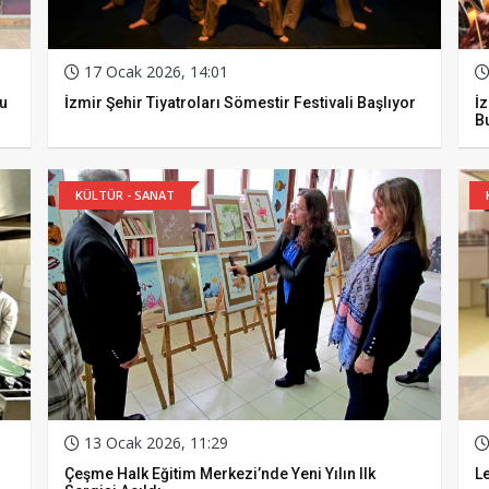
17 Ocak 2026, 14:01
u
İzmir Şehir Tiyatroları Sömestir Festivali Başlıyor
İz
B
KÜLTÜR - SANAT
13 Ocak 2026, 11:29
Çeşme Halk Eğitim Merkezi’nde Yeni Yılın Ilk
Le