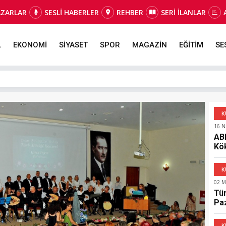
AZARLAR
SESLİ HABERLER
REHBER
SERİ İLANLAR
L
EKONOMİ
SİYASET
SPOR
MAGAZİN
EĞİTİM
SE
K
16 N
AB
Kök
İzm
K
02 M
Tü
Pa
Art
K