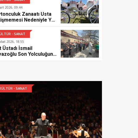
art 2026, 09:44
ytonculuk Zanaatı Usta
tişmemesi Nedeniyle Yok
uyor
KÜLTÜR - SANAT
ÜLTÜR - SANAT
tı
Ege’nin Iki Yakası Spor Ve Kültür Fes
ubat 2026, 18:55
t Üstadı İsmail
11 Mayıs 2026, 13:03
vazoğlu Son Yolculuğuna
rlandı
KÜLTÜR - SANAT