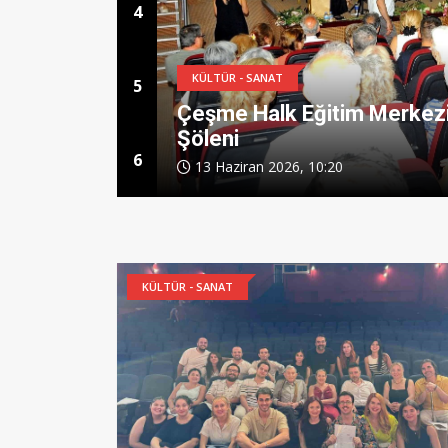
4
5
KÜLTÜR - SANAT
nde Müzik Ve Sanat
İzmirli Sanatçı, Ulus
6
15 Mayıs 2026, 10:33
KÜLTÜR - SANAT