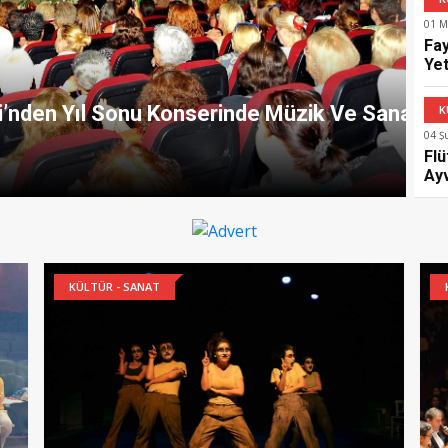
01 M
Fa
Ye
Ol
K
lararası Akordeon Festivalinde Jüri Üyeliği Yap
04 Ş
Flü
Ay
Uğu
KÜLTÜR - SANAT