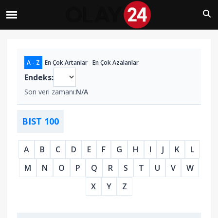
A - Z
En Çok Artanlar
En Çok Azalanlar
Endeks:
Son veri zamanı:
N/A
BIST 100
A
B
C
D
E
F
G
H
I
J
K
L
M
N
O
P
Q
R
S
T
U
V
W
X
Y
Z