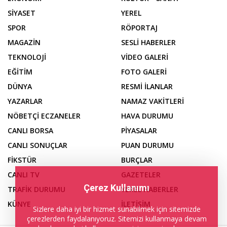
SİYASET
YEREL
SPOR
RÖPORTAJ
MAGAZİN
SESLİ HABERLER
TEKNOLOJİ
VİDEO GALERİ
EĞİTİM
FOTO GALERİ
DÜNYA
RESMİ İLANLAR
YAZARLAR
NAMAZ VAKİTLERİ
NÖBETÇİ ECZANELER
HAVA DURUMU
CANLI BORSA
PİYASALAR
CANLI SONUÇLAR
PUAN DURUMU
FİKSTÜR
BURÇLAR
CANLI TV
GAZETELER
Çerez Kullanımı
TRAFİK DURUMU
YEREL HABERLER
KÜNYE
İLETİŞİM
Sizlere daha iyi bir hizmet sunabilmek için sitemizde
çerezlerden faydalanıyoruz. Sitemizi kullanmaya devam