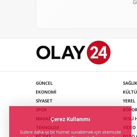
G
GÜNCEL
SAĞLI
EKONOMİ
KÜLTÜ
SİYASET
YEREL
SPOR
RÖPOR
MAGAZİN
SESLİ
Çerez Kullanımı
TEKNOLOJİ
VİDEO
Sizlere daha iyi bir hizmet sunabilmek için sitemizde
EĞİTİM
FOTO 