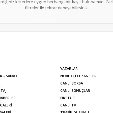
irdiğiniz kriterlere uygun herhangi bir kayıt bulunamadı. Fark
filtreler ile tekrar deneyebilirsiniz.
K
YAZARLAR
R - SANAT
NÖBETÇİ ECZANELER
CANLI BORSA
TAJ
CANLI SONUÇLAR
 HABERLER
FİKSTÜR
 GALERİ
CANLI TV
GALERİ
TRAFİK DURUMU