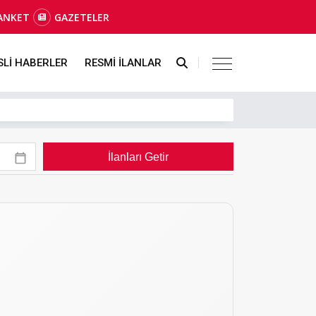
ANKET
GAZETELER
SLİ HABERLER
RESMİ İLANLAR
İlanları Getir