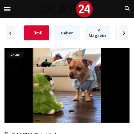
TV
Süper
Tümü
Haber
Magazin
Yetene
KOMIK